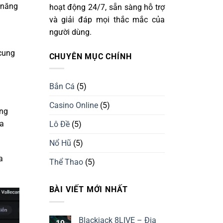
h năng
hoạt động 24/7, sẵn sàng hỗ trợ
và giải đáp mọi thắc mắc của
người dùng.
 cung
CHUYÊN MỤC CHÍNH
Bắn Cá
(5)
Casino Online
(5)
àng
ựa
Lô Đề
(5)
Nổ Hũ
(5)
a
Thể Thao
(5)
BÀI VIẾT MỚI NHẤT
Blackjack 8LIVE – Địa