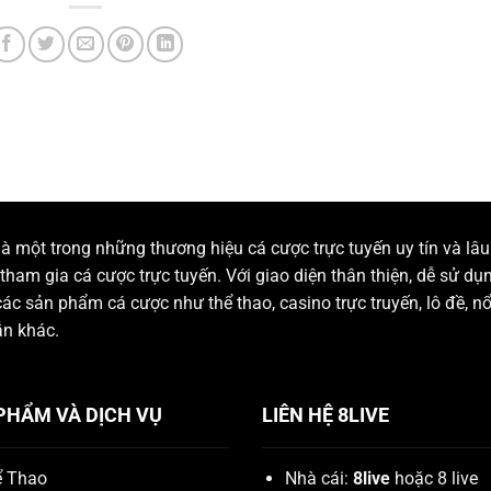
là một trong những thương hiệu cá cược trực tuyến uy tín và lâu 
tham gia cá cược trực tuyến. Với giao diện thân thiện, dễ sử dụ
ác sản phẩm cá cược như thể thao, casino trực truyến, lô đề, nổ
ẫn khác.
PHẨM VÀ DỊCH VỤ
LIÊN HỆ 8LIVE
ể Thao
Nhà cái:
8live
hoặc 8 live