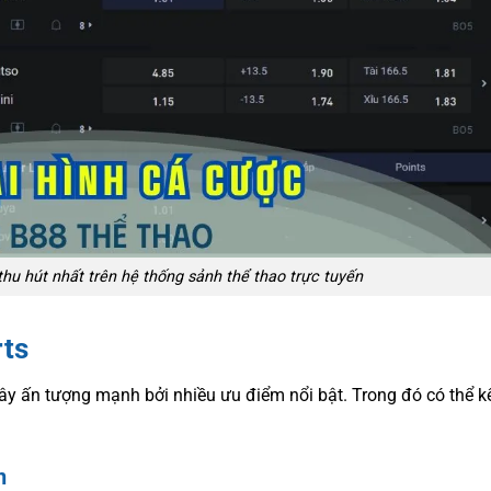
u hút nhất trên hệ thống sảnh thể thao trực tuyến
ts
y ấn tượng mạnh bởi nhiều ưu điểm nổi bật. Trong đó có thể k
ện