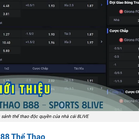
ề sảnh thể thao độc quyền của nhà cái 8LIVE
B88 Thể Thao