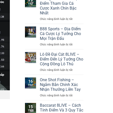
19
Điểm Tham Gia Cá
Th2
Cược Xanh Chín Bậc
Nhất
Chức năng bình luận bị tắt
ở
Blackjack
8LIVE
B88 Sports – Địa Điểm
18
–
Cá Cược Lý Tưởng Cho
Th2
Địa
Mọi Trận Đấu
Điểm
Chức năng bình luận bị tắt
ở
Tham
B88
Gia
Sports
Cá
Lô Đề Đại Cát 8LIVE –
17
–
Cược
Điểm Đến Lý Tưởng Cho
Th2
Địa
Xanh
Cộng Đồng Lô Thủ
Điểm
Chín
Chức năng bình luận bị tắt
ở
Cá
Bậc
Lô
Cược
Nhất
Đề
Lý
One Shot Fishing –
16
Đại
Tưởng
Ngắm Bắn Chính Xác
Th2
Cát
Cho
Nhận Thưởng Liền Tay
8LIVE
Mọi
Chức năng bình luận bị tắt
ở
–
Trận
One
Điểm
Đấu
Shot
Đến
Baccarat 8LIVE – Cách
15
Fishing
Lý
Tính Điểm Và 3 Quy Tắc
Th2
–
Tưởng