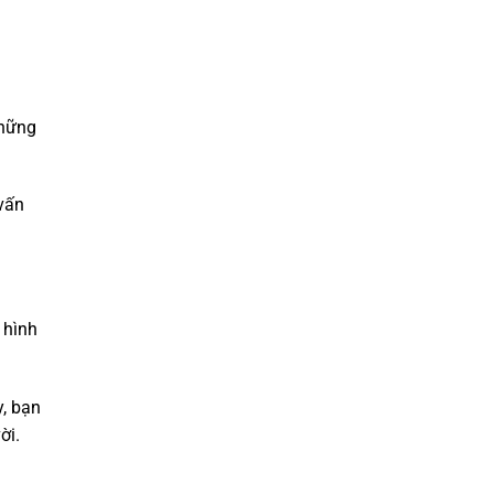
những
 vấn
 hình
, bạn
ời.