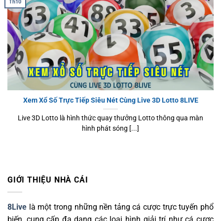
Th10
Xem Xổ Số Trực Tiếp Siêu Nét Cùng Live 3D Lotto 8LIVE
Live 3D Lotto là hình thức quay thưởng Lotto thông qua màn
hình phát sóng [...]
GIỚI THIỆU NHÀ CÁI
8Live
là một trong những nền tảng cá cược trực tuyến phổ
biến, cung cấp đa dạng các loại hình giải trí như cá cược