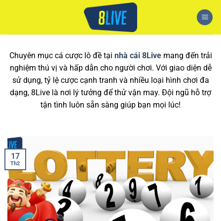
Bỏ
qua
nội
dung
Chuyên mục cá cược lô đề tại
nhà cái 8Live
mang đến trải
nghiệm thú vị và hấp dẫn cho người chơi. Với giao diện dễ
sử dụng, tỷ lệ cược cạnh tranh và nhiều loại hình chơi đa
dạng, 8Live là nơi lý tưởng để thử vận may. Đội ngũ hỗ trợ
tận tình luôn sẵn sàng giúp bạn mọi lúc!
17
Th2