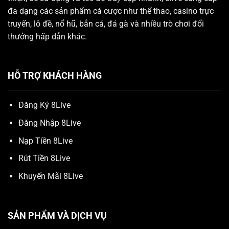
đa dạng các sản phẩm cá cược như thể thao, casino trực
truyến, lô đề, nổ hũ, bắn cá, đá gà và nhiều trò chơi đổi
thưởng hấp dẫn khác.
HỖ TRỢ KHÁCH HÀNG
Đăng Ký 8Live
Đăng Nhập 8Live
Nạp Tiền 8Live
Rút Tiền 8Live
Khuyến Mãi 8Live
SẢN PHẨM VÀ DỊCH VỤ