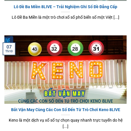
Lô Đề Ba Miền 8LIVE – Trải Nghiệm Ghi Số Đề Đẳng Cấp
Lô Đề Ba Miền là một trò chơi xổ số phổ biến số một Việt [...]
07
Th10
Bắt Vận May Cùng Các Con Số Đến Từ Trò Chơi Keno 8LIVE
Keno là một dịch vụ xổ số tự chọn quay nhanh trực tuyến do hệ
[...]