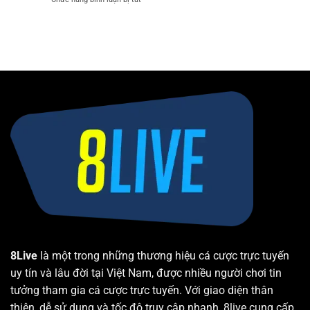
Ngắm
Tưởng
Baccarat
Bắn
Cho
8LIVE
Chính
Cộng
–
Xác
Đồng
Cách
Nhận
Lô
Tính
Thưởng
Thủ
Điểm
Liền
Và
Tay
3
Quy
Tắc
Chơi
Bài
Chính
Xác
8Live
là một trong những thương hiệu cá cược trực tuyến
uy tín và lâu đời tại Việt Nam, được nhiều người chơi tin
tưởng tham gia cá cược trực tuyến. Với giao diện thân
thiện, dễ sử dụng và tốc độ truy cập nhanh, 8live cung cấp