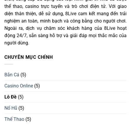
thể thao, casino trực tuyến và trò chơi điện tử. Với giao
diện thân thiện, dễ sử dụng, 8Live cam kết mang đến trải
nghiệm an toàn, minh bạch và công bằng cho người chơi.
Ngoài ra, dịch vụ chăm sóc khách hàng của 8Live hoạt
động 24/7, sẵn sàng hỗ trợ và giải đáp mọi thắc mắc của
người dùng.
CHUYÊN MỤC CHÍNH
Bắn Cá
(5)
Casino Online
(5)
Lô Đề
(5)
Nổ Hũ
(5)
Thể Thao
(5)