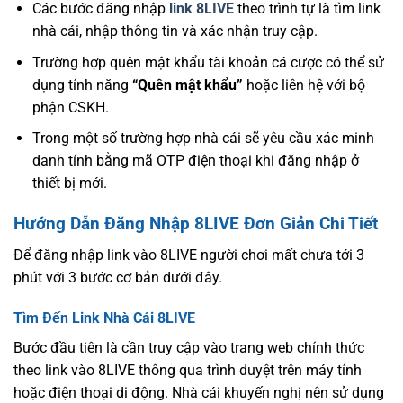
Các bước đăng nhập
link 8LIVE
theo trình tự là tìm link
nhà cái, nhập thông tin và xác nhận truy cập.
Trường hợp quên mật khẩu tài khoản cá cược có thể sử
dụng tính năng
“Quên mật khẩu”
hoặc liên hệ với bộ
phận CSKH.
Trong một số trường hợp nhà cái sẽ yêu cầu xác minh
danh tính bằng mã OTP điện thoại khi đăng nhập ở
thiết bị mới.
Hướng Dẫn Đăng Nhập 8LIVE Đơn Giản Chi Tiết
Để đăng nhập link vào 8LIVE người chơi mất chưa tới 3
phút với 3 bước cơ bản dưới đây.
Tìm Đến Link Nhà Cái 8LIVE
Bước đầu tiên là cần truy cập vào trang web chính thức
theo link vào 8LIVE thông qua trình duyệt trên máy tính
hoặc điện thoại di động. Nhà cái khuyến nghị nên sử dụng