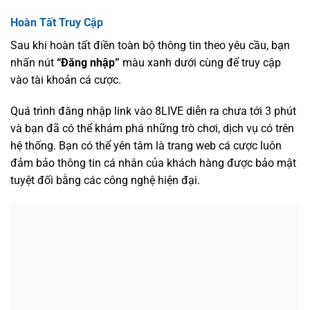
Hoàn Tất Truy Cập
Sau khi hoàn tất điền toàn bộ thông tin theo yêu cầu, bạn
nhấn nút
“Đăng nhập”
màu xanh dưới cùng để truy cập
vào tài khoản cá cược.
Quá trình đăng nhập link vào 8LIVE diễn ra chưa tới 3 phút
và bạn đã có thể khám phá những trò chơi, dịch vụ có trên
hệ thống. Bạn có thể yên tâm là trang web cá cược luôn
đảm bảo thông tin cá nhân của khách hàng được bảo mật
tuyệt đối bằng các công nghệ hiện đại.