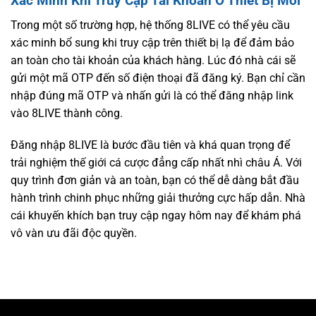
Xác Minh Khi Truy Cập Tài Khoản Ở Thiết Bị Mới
Trong một số trường hợp, hệ thống 8LIVE có thể yêu cầu
xác minh bổ sung khi truy cập trên thiết bị lạ để đảm bảo
an toàn cho tài khoản của khách hàng. Lúc đó nhà cái sẽ
gửi một mã OTP đến số điện thoại đã đăng ký. Bạn chỉ cần
nhập đúng mã OTP và nhấn gửi là có thể đăng nhập link
vào 8LIVE thành công.
Đăng nhập 8LIVE là bước đầu tiên và khá quan trọng để
trải nghiệm thế giới cá cược đẳng cấp nhất nhì châu Á. Với
quy trình đơn giản và an toàn, bạn có thể dễ dàng bắt đầu
hành trình chinh phục những giải thưởng cực hấp dẫn. Nhà
cái khuyến khích bạn truy cập ngay hôm nay để khám phá
vô vàn ưu đãi độc quyền.