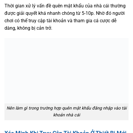
Thời gian xử lý vấn đề quên mật khẩu của nhà cái thường
được giải quyết khá nhanh chóng từ 5-10p. Nhờ đó người
chơi có thể truy cập tài khoản và tham gia cá cược dễ
dàng, không bị cản trở.
Nên làm gì trong trường hợp quên mật khẩu đăng nhập vào tài
khoản nhà cái