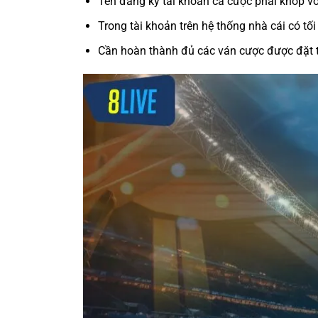
Tên đăng ký tài khoản cá cược phải khớp vớ
Trong tài khoản trên hệ thống nhà cái có tối
Cần hoàn thành đủ các ván cược được đặt tr