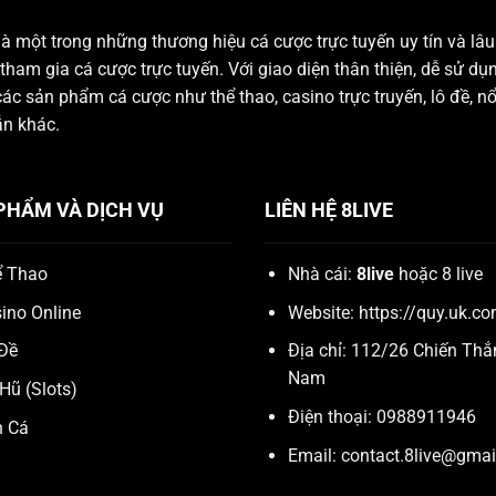
là một trong những thương hiệu cá cược trực tuyến uy tín và lâu 
tham gia cá cược trực tuyến. Với giao diện thân thiện, dễ sử dụ
ác sản phẩm cá cược như thể thao, casino trực truyến, lô đề, nổ
ẫn khác.
PHẨM VÀ DỊCH VỤ
LIÊN HỆ 8LIVE
ể Thao
Nhà cái:
8live
hoặc 8 live
ino Online
Website:
https://quy.uk.c
Đề
Địa chỉ: 112/26 Chiến Thắ
Nam
Hũ (Slots)
Điện thoại: 0988911946
n Cá
Email:
contact.8live@gmai