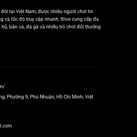
đời tại Việt Nam, được nhiều người chơi tin
ng và tốc độ truy cập nhanh, 8live cung cấp đa
 hũ, bắn cá, đá gà và nhiều trò chơi đổi thưởng
om/
ng, Phường 9, Phú Nhuận, Hồ Chí Minh, Việt
l.com