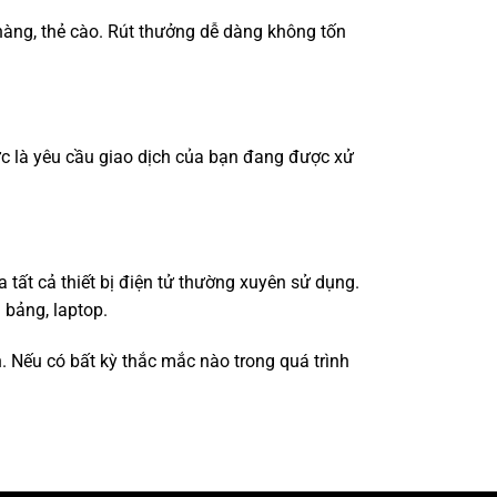
hàng, thẻ cào. Rút thưởng dễ dàng không tốn
tức là yêu cầu giao dịch của bạn đang được xử
tất cả thiết bị điện tử thường xuyên sử dụng.
 bảng, laptop.
. Nếu có bất kỳ thắc mắc nào trong quá trình