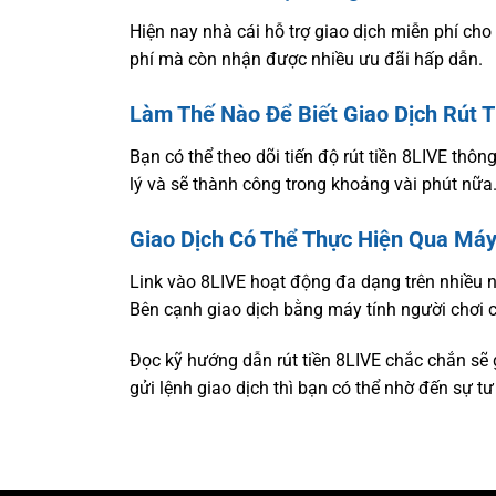
Hiện nay nhà cái hỗ trợ giao dịch miễn phí ch
phí mà còn nhận được nhiều ưu đãi hấp dẫn.
Làm Thế Nào Để Biết Giao Dịch Rút 
Bạn có thể theo dõi tiến độ rút tiền 8LIVE thô
lý và sẽ thành công trong khoảng vài phút nữa
Giao Dịch Có Thể Thực Hiện Qua Máy
Link vào 8LIVE hoạt động đa dạng trên nhiều n
Bên cạnh giao dịch bằng máy tính người chơi c
Đọc kỹ hướng dẫn rút tiền 8LIVE chắc chắn sẽ 
gửi lệnh giao dịch thì bạn có thể nhờ đến sự t