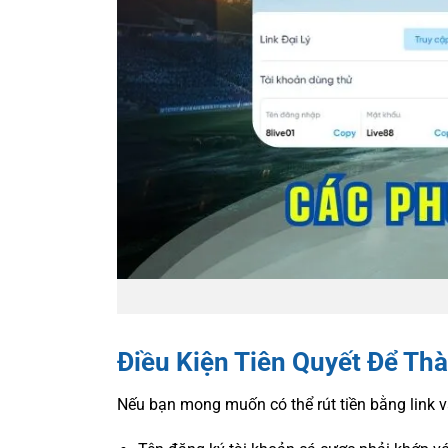
Điều Kiện Tiên Quyết Để T
Nếu bạn mong muốn có thể rút tiền bằng link 