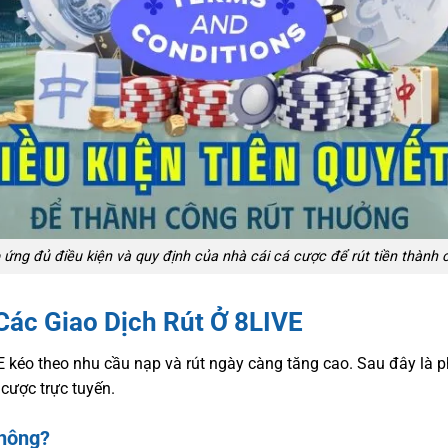
 ứng đủ điều kiện và quy định của nhà cái cá cược để rút tiền thành 
ác Giao Dịch Rút Ở 8LIVE
VE kéo theo nhu cầu nạp và rút ngày càng tăng cao. Sau đây là
 cược trực tuyến.
Không?