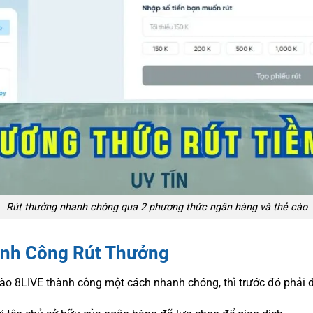
Rút thưởng nhanh chóng qua 2 phương thức ngân hàng và thẻ cào
hành Công Rút Thưởng
vào 8LIVE thành công một cách nhanh chóng, thì trước đó phải 