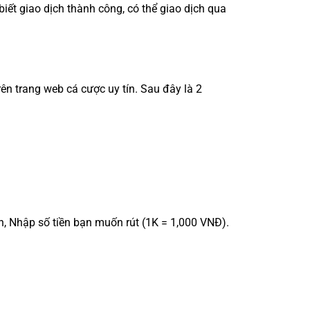
biết giao dịch thành công, có thể giao dịch qua
rên trang web cá cược uy tín. Sau đây là 2
, Nhập số tiền bạn muốn rút (1K = 1,000 VNĐ).