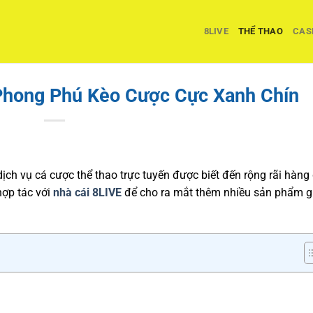
8LIVE
THỂ THAO
CAS
Phong Phú Kèo Cược Cực Xanh Chín
ch vụ cá cược thể thao trực tuyến được biết đến rộng rãi hàng
hợp tác với
nhà cái 8LIVE
để cho ra mắt thêm nhiều sản phẩm giả