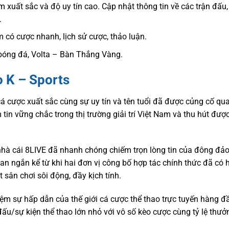
m xuất sắc và độ uy tín cao. Cập nhật thông tin về các trận đấu,
.
 có cược nhanh, lịch sử cược, thảo luận.
 bóng đá, Volta – Bàn Thắng Vàng.
o K – Sports
cá cược xuất sắc cùng sự uy tín và tên tuổi đã được củng cố qu
in vững chắc trong thị trường giải trí Việt Nam và thu hút đượ
nhà cái 8LIVE đã nhanh chóng chiếm trọn lòng tin của đông đả
ian ngắn kể từ khi hai đơn vị công bố hợp tác chính thức đã có 
 sân chơi sôi động, đầy kịch tính.
iệm sự hấp dẫn của thế giới cá cược thể thao trực tuyến hàng đ
đấu/sự kiện thể thao lớn nhỏ với vô số kèo cược cùng tỷ lệ thưở