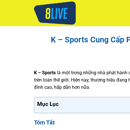
Bỏ
qua
nội
dung
K – Sports Cung Cấp 
K – Sports
là một trong những nhà phát hành dị
trên toàn thế giới. Hiện nay, thương hiệu đang 
đỉnh cao, hấp dẫn hơn nữa.
Mục Lục
Tóm Tắt