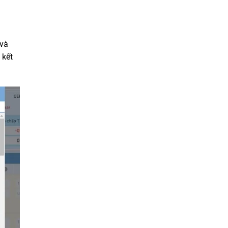
 và
 kết