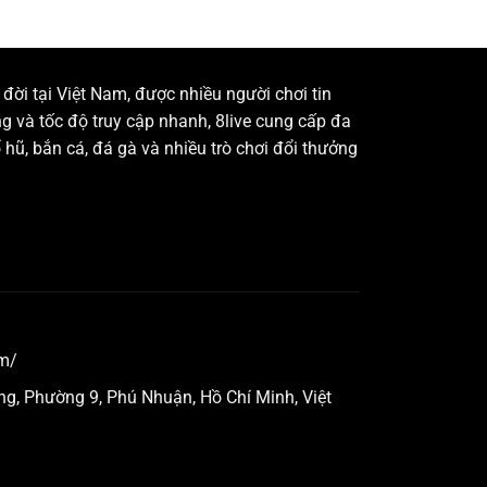
đời tại Việt Nam, được nhiều người chơi tin
ng và tốc độ truy cập nhanh, 8live cung cấp đa
 hũ, bắn cá, đá gà và nhiều trò chơi đổi thưởng
om/
ng, Phường 9, Phú Nhuận, Hồ Chí Minh, Việt