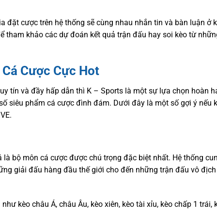
gia đặt cược trên hệ thống sẽ cùng nhau nhắn tin và bàn luận ở 
để tham khảo các dự đoán kết quả trận đấu hay soi kèo từ nhữn
 Cá Cược Cực Hot
y tín và đầy hấp dẫn thì K – Sports là một sự lựa chọn hoàn h
 số siêu phẩm cá cược đình đám. Dưới đây là một số gợi ý nếu
IVE.
 là bộ môn cá cược được chú trọng đặc biệt nhất. Hệ thống cu
ững giải đấu hàng đầu thế giới cho đến những trận đấu vô địch
như kèo châu Á, châu Âu, kèo xiên, kèo tài xỉu, kèo chấp 1 trái, 