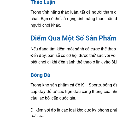
Thảo Luận
Trong tính năng thảo luận, tất cả người tham 
chat. Bạn có thể sử dụng tính năng thảo luận 
người chơi khác.
Điểm Qua Một Số Sản Phẩm
Nếu đang tìm kiếm một sảnh cá cược thể thao u
Đến đây, bạn sẽ có cơ hội được thử sức với vô
biết chơi gì khi đến sảnh thể thao ở link vào 8L
Bóng Đá
Trong kho sản phẩm cá độ K – Sports, bóng đá
cấp đầy đủ từ các trận đấu căng thẳng của nh
câu lạc bộ, cấp quốc gia.
Đi kèm với đó là các loại kèo cực kỳ phong phú 
thẻ phạt,…