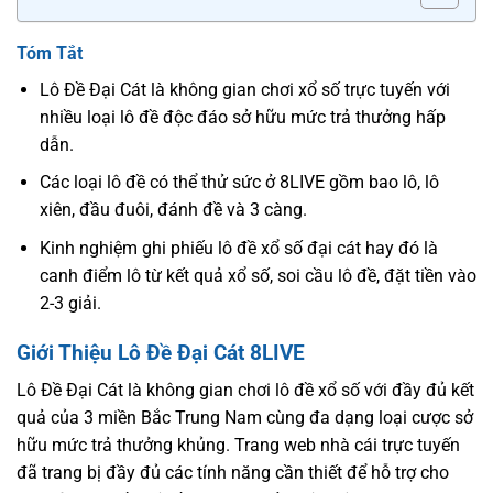
Tóm Tắt
Lô Đề Đại Cát là không gian chơi xổ số trực tuyến với
nhiều loại lô đề độc đáo sở hữu mức trả thưởng hấp
dẫn.
Các loại lô đề có thể thử sức ở 8LIVE gồm bao lô, lô
xiên, đầu đuôi, đánh đề và 3 càng.
Kinh nghiệm ghi phiếu lô đề xổ số đại cát hay đó là
canh điểm lô từ kết quả xổ số, soi cầu lô đề, đặt tiền vào
2-3 giải.
Giới Thiệu Lô Đề Đại Cát 8LIVE
Lô Đề Đại Cát là không gian chơi lô đề xổ số với đầy đủ kết
quả của 3 miền Bắc Trung Nam cùng đa dạng loại cược sở
hữu mức trả thưởng khủng. Trang web nhà cái trực tuyến
đã trang bị đầy đủ các tính năng cần thiết để hỗ trợ cho