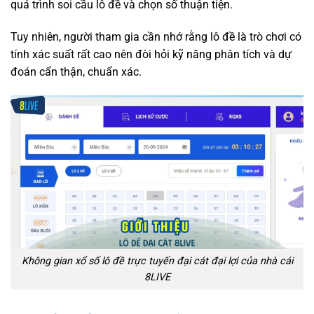
quá trình soi cầu lô đề và chọn số thuận tiện.
Tuy nhiên, người tham gia cần nhớ rằng lô đề là trò chơi có
tính xác suất rất cao nên đòi hỏi kỹ năng phân tích và dự
đoán cẩn thận, chuẩn xác.
Không gian xổ số lô đề trực tuyến đại cát đại lợi của nhà cái
8LIVE