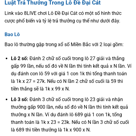
Luật Trả Thưởng Trong Lô Đề Đại Cát
Link vào 8LIVE chơi Lô Đề Đại Cát có một số hình thức
cược phổ biến và tỷ lệ trả thưởng cụ thể như dưới đây.
Bao Lô
Bao lô thường gặp trong xổ số Miền Bắc với 2 loại gồm:
Lô 2 số:
Đánh 2 chữ số cuối trong lô 27 giải và thắng
gấp 99 lần, nếu số đó về N lần thì tính kết quả x N lần. Ví
dụ đánh con lô 59 với giá 1 con 1k thì tổng thanh toán
là 1k x 27 = 27k. Nếu có N lần 2 chữ số cuối là 59 thì
tiền thắng sẽ là 1k x 99 x N.
Lô 3 số:
Đánh 3 chữ số cuối trong lô 23 giải và nhận
thưởng gấp 900 lần, nếu số đó về N lần thì tính kết quả
thưởng x N lần. Ví dụ đánh lô 689 giá 1 con 1k, tổng
thanh toán là 1k x 23 = 23k. Nếu có N lần 3 chữ số cuối
là 689 thì tiền thưởng là 1k x 900 x N.