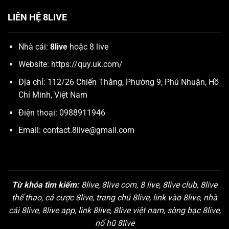
LIÊN HỆ 8LIVE
Nhà cái:
8live
hoặc 8 live
Website:
https://quy.uk.com/
Địa chỉ: 112/26 Chiến Thắng, Phường 9, Phú Nhuận, Hồ
Chí Minh, Việt Nam
Điện thoại: 0988911946
Email:
contact.8live@gmail.com
Từ khóa tìm kiếm:
8live, 8live com, 8 live, 8live club, 8live
thể thao, cá cược 8live, trang chủ 8live, link vào 8live, nhà
cái 8live, 8live app, link 8live, 8live việt nam, sòng bạc 8live,
nổ hũ 8live